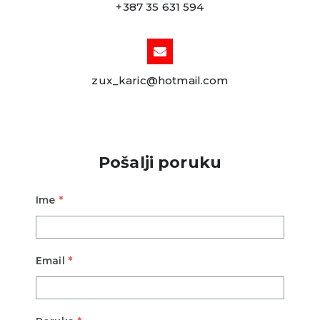
+387 35 631 594
zux_karic@hotmail.com
Pošalji poruku
Ime
*
Email
*