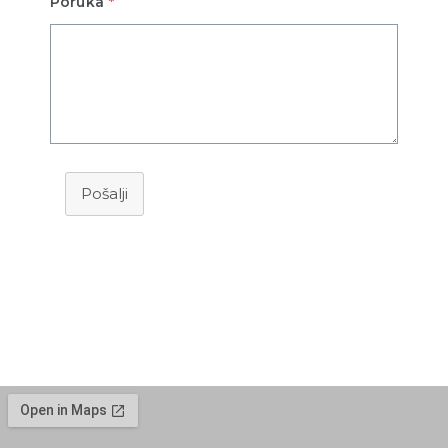
Poruka
*
Pošalji